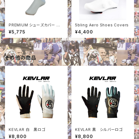
PREMIUM シューズカバー WH
5bling Aero Shoes Covers
ITE
¥5,775
¥4,400
その他の商品
KEVLAR 白 黒ロゴ
KEVLAR 黒 シルバーロゴ
¥8,800
¥8,800