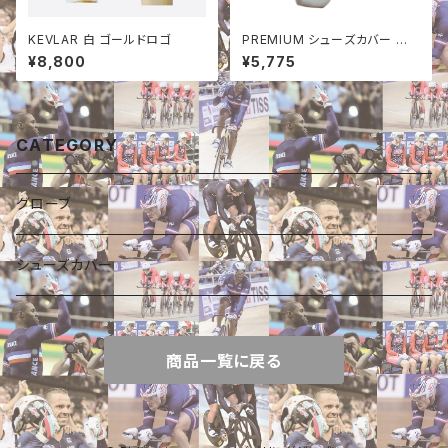
KEVLAR 白 ゴールドロゴ
PREMIUM シューズカバー WH
ITE
¥8,800
¥5,775
CATEGORY
グローブ
シューズカバー
商品一覧に戻る