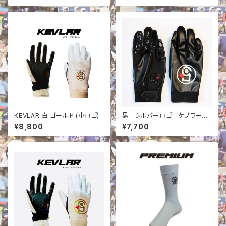
KEVLAR 白 ゴールド (小ロゴ)
黒 シルバーロゴ ケブラー無
し
¥8,800
¥7,700